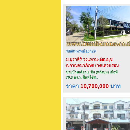
รหัสสินทรัพย์ 16429
ม.บุราสิริ วงแหวน-อ่อนนุช
ถ.กาญจนาภิเษก (วงแหวนรอบ
นอก)
ขายบ้านเดี่ยว 2 ชั้น (หลังมุม) เนื้อที่
70.3 ตร.ว. พื้นที่ใช้ส ..
ราคา
10,700,000
บาท