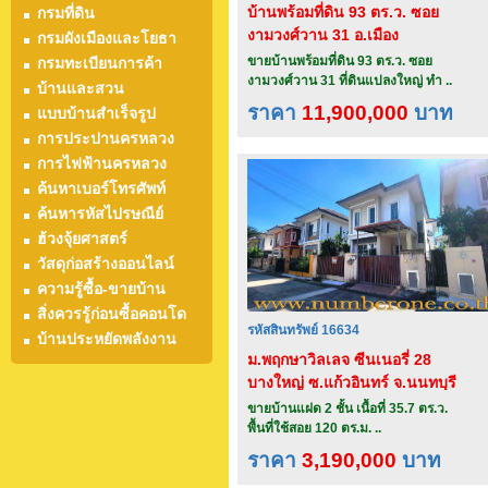
บ้านพร้อมที่ดิน 93 ตร.ว. ซอย
กรมที่ดิน
งามวงศ์วาน 31 อ.เมือง
กรมผังเมืองและโยธา
จ.นนทบุรี
ขายบ้านพร้อมที่ดิน 93 ตร.ว. ซอย
กรมทะเบียนการค้า
งามวงศ์วาน 31 ที่ดินแปลงใหญ่ ทำ ..
บ้านและสวน
ราคา
11,900,000
บาท
แบบบ้านสำเร็จรูป
การประปานครหลวง
การไฟฟ้านครหลวง
ค้นหาเบอร์โทรศัพท์
ค้นหารหัสไปรษณีย์
ฮ้วงจุ้ยศาสตร์
วัสดุก่อสร้างออนไลน์
ความรู้ซื้อ-ขายบ้าน
สิ่งควรรู้ก่อนซื้อคอนโด
รหัสสินทรัพย์ 16634
บ้านประหยัดพลังงาน
ม.พฤกษาวิลเลจ ซีนเนอรี่ 28
บางใหญ่ ซ.แก้วอินทร์ จ.นนทบุรี
ขายบ้านแฝด 2 ชั้น เนื้อที่ 35.7 ตร.ว.
พื้นที่ใช้สอย 120 ตร.ม. ..
ราคา
3,190,000
บาท