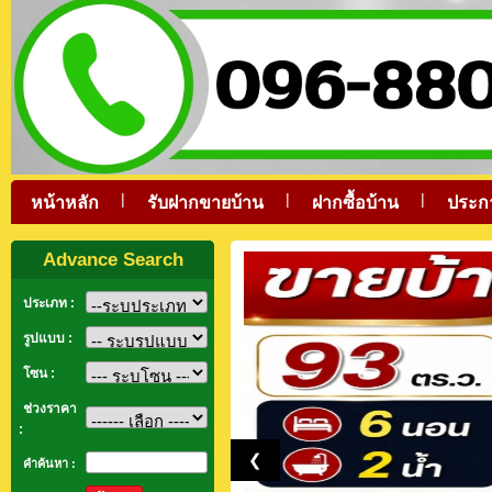
|
|
|
หน้าหลัก
รับฝากขายบ้าน
ฝากซื้อบ้าน
ประก
Advance Search
ประเภท :
รูปแบบ :
โซน :
ช่วงราคา
:
❮
คำค้นหา :