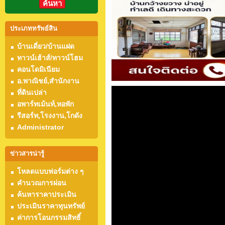
ค้นหา
ประเภททรัพย์สิน
บ้านเดี่ยว/บ้านแฝด
ทาวน์เฮ้าส์/ทาวน์โฮม
คอนโดมิเนียม
อ.พาณิชย์,สำนักงาน
ที่ดินเปล่า
อพาร์ทเม้นท์,หอพัก
รีสอร์ท,โรงงาน,โกดัง
Administrator
ข่าวสารน่ารู้
โหลดแบบฟอร์มต่าง ๆ
คำนวณการผ่อน
ค้นหาราคาประเมิน
ประเมินราคาทุนทรัพย์
ค่าการโอนกรรมสิทธิ์