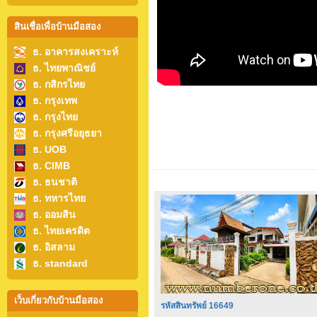
สินเชื่อเพื่อบ้านมือสอง
ธ. อาคารสงเคราะห์
ธ. ไทยพาณิชย์
ธ. กสิกรไทย
ธ. กรุงเทพ
ธ. กรุงไทย
ธ. กรุงศรีอยุธยา
ธ. UOB
ธ. CIMB
ธ. ธนชาติ
ธ. ทหารไทย
ธ. ออมสิน
ธ. ไทยเครดิต
ธ. อิสลาม
ธ. standard
เว็บเกี่ยวกับบ้านมือสอง
รหัสสินทรัพย์ 16649